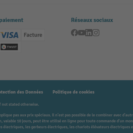
paiement
Réseaux sociaux
Facebook
YouTube
LinkedIn
Instagram
ard (Master)
Creditcard (Visa)
Facture
nt anticipé
Twint
otection des Données
Politique de cookies
f not stated otherwise.
pplique pas aux prix spéciaux. Il n'est pas possible de le combiner avec d'au
 bon, valable 10 jours, peut être utilisé en ligne pour toute commande d'un 
 électriques, les gerbeurs électriques, les chariots élévateurs électriques et