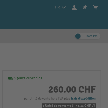
FR
hors TVA
5 jours ouvrables
260.00 CHF
par Unité de vente hors TVA plus
frais d'expédition
1 Unité de vente = 6 l |
43.33 CHF
/ l