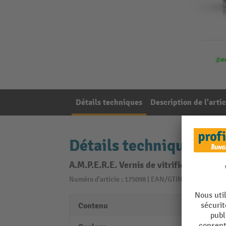
Détails techniques
Description de l'artic
Détails techniques
A.M.P.E.R.E. Vernis de vitrification TRAF
Numéro d'article : 175098 | EAN/GTIN: 43495881401
Contenu
500 m