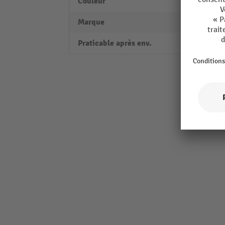
Couleur
trans
Marque
A.M.P.
Praticable après env.
12 h.