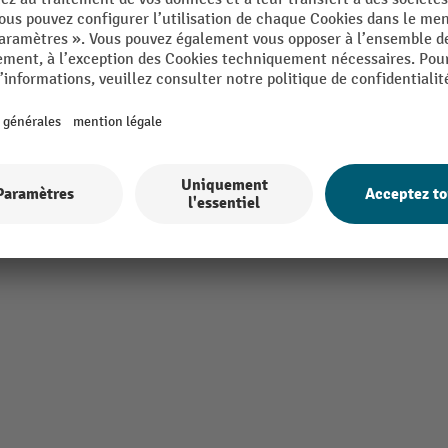
parent
Temps de durcissement appro
E.R.E.
Temps de séchage
UE