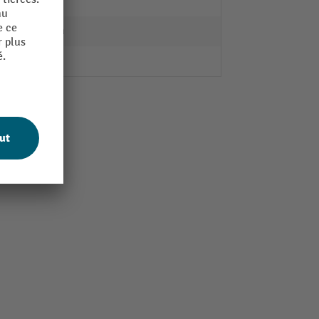
x.
4 h.
20 min
12 Stk