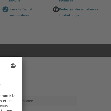
250 CHF
sécurisée
Conseils d'achat
Protection des acheteurs -
personnalisés
Trusted Shops
Performance