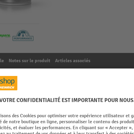
le
Notes sur le produit
Articles associés
FIC Protektor, vernis de vitrification, incolore
001
De la catégorie :
Peinture de marquage au sol
l
Rubrique