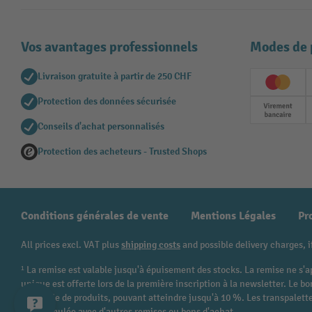
Vos avantages professionnels
Modes de 
Livraison gratuite à partir de 250 CHF
Creditc
Protection des données sécurisée
Paieme
Conseils d'achat personnalisés
Protection des acheteurs - Trusted Shops
Conditions générales de vente
Mentions Légales
Pr
All prices excl. VAT plus
shipping costs
and possible delivery charges, i
¹ La remise est valable jusqu'à épuisement des stocks. La remise ne s'a
unique est offerte lors de la première inscription à la newsletter. Le
catégorie de produits, pouvant atteindre jusqu'à 10 %. Les transpalettes
être cumulée avec d'autres remises ou bons d'achat.