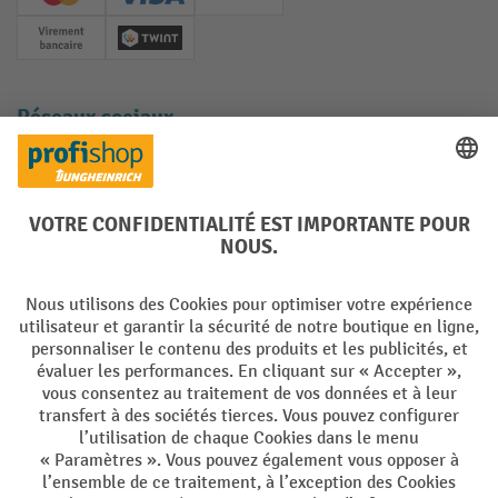
Creditcard (Master)
Creditcard (Visa)
Facture
Paiement anticipé
Twint
Réseaux sociaux
Facebook
YouTube
LinkedIn
Instagram
Langues
DE
FR
Conditions générales de vente
Mentions Légales
Protection des Données
Politique de cookies
All prices excl. VAT plus
shipping costs
and possible delivery charges,