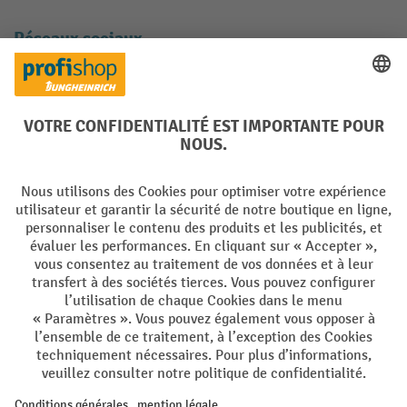
Réseaux sociaux
Facebook
YouTube
LinkedIn
Instagram
Langues
DE
FR
Conditions générales de vente
Mentions Légales
Protection des Données
Politique de cookies
All prices excl. VAT plus
shipping costs
and possible delivery charges,
if not stated otherwise.
¹ La remise est valable jusqu'à épuisement des stocks. La remise ne