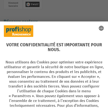
Paiement anticipé
Twint
Réseaux sociaux
Facebook
YouTube
LinkedIn
Instagram
Langues
DE
FR
Conditions générales de vente
Mentions Légales
Protection des Données
Politique de cookies
All prices excl. VAT plus
shipping costs
and possible delivery charges,
if not stated otherwise.