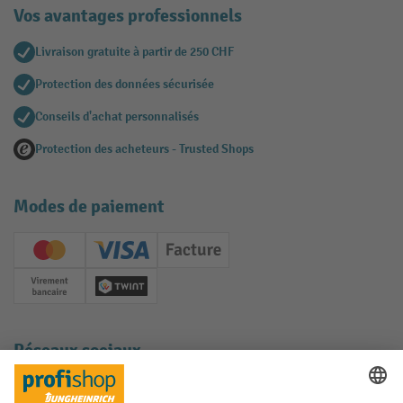
Vos avantages professionnels
Livraison gratuite à partir de 250 CHF
Protection des données sécurisée
Conseils d'achat personnalisés
Protection des acheteurs - Trusted Shops
Modes de paiement
Creditcard (Master)
Creditcard (Visa)
Facture
Paiement anticipé
Twint
Réseaux sociaux
Facebook
YouTube
LinkedIn
Instagram