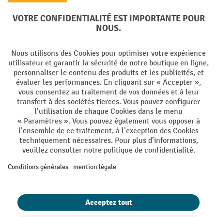
Langues
DE
FR
Conditions générales de vente
Mentions Légales
Protection des Données
Politique de cookies
All prices excl. VAT plus
shipping costs
and possible delivery charges,
if not stated otherwise.
¹ La remise est valable jusqu'à épuisement des stocks. La remise ne
s'applique pas aux prix spéciaux. Il n'est pas possible de le combiner
avec d'autres réductions en pourcentage ou bons de réduction. | ² Une
réduction unique est offerte lors de la première inscription à la
newsletter. Le bon, valable 10 jours, peut être utilisé en ligne pour
toute commande d'un montant net minimum de CHF 250. Le