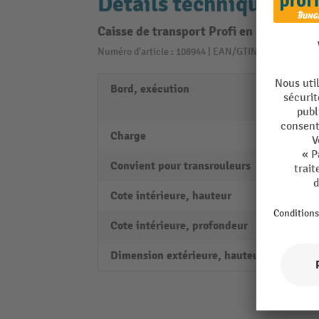
Détails techniques
Caisse de transport Profi en aluminium,
Numéro d'article : 108944 | EAN/GTIN: 42602579207
Bord, exécution
Rebord
pourt
Charge
1200 
Convient pour transrouleurs
oui
Cote intérieure, hauteur
310 
Cote intérieure, profondeur
253 
Dimension extérieure, hauteur
340 