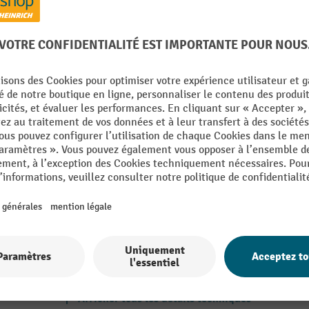
 surface structurée, 26 litres
11
De la catégorie :
Caisses en aluminium
 d'empilage sur tout le
Force portante
our
Garantie fournisseur
kg
Marque
Matériau
mm
Poids propre
mm
Rubrique
mm
Afficher tous les détails techniques