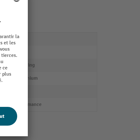
20 kg
1
Gmöhling
Aluminium
2,7 kg
Performance