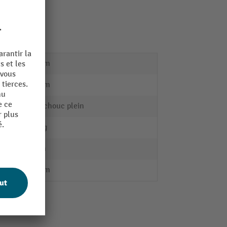
ouples
500 mm
200 mm
Caoutchouc plein
21,5 kg
60 mm
250 mm