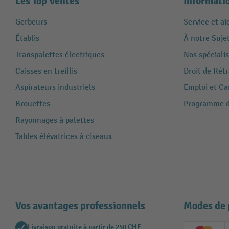
Les Top Ventes
Informati
Gerbeurs
Service et ai
Établis
À notre Suje
Transpalettes électriques
Nos spécialis
Caisses en treillis
Droit de Rét
Aspirateurs industriels
Emploi et Ca
Brouettes
Programme de
Rayonnages à palettes
Tables élévatrices à ciseaux
Vos avantages professionnels
Modes de 
Livraison gratuite à partir de 250 CHF