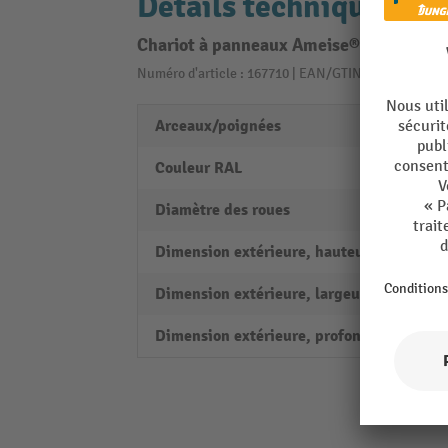
Détails techniques
Chariot à panneaux Ameise®, avec arcea
Numéro d'article : 167710 | EAN/GTIN: 40356940362
Arceaux/poignées
Arcea
Couleur RAL
RAL 5
Diamètre des roues
250 
Dimension extérieure, hauteur
1435
Dimension extérieure, largeur
680 
Dimension extérieure, profondeur
1260