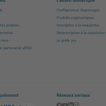
ons
Conseil numérique
de
Configurateur Rayonnages
t
Produits ergonomiques
tes produits
Inscription à la newsletter
ractation
Désinscription à la newsletter
rrière
Le guide pro
 partenariat affilié
paiement
Réseaux sociaux
Facebook
YouTube
LinkedIn
Instagram