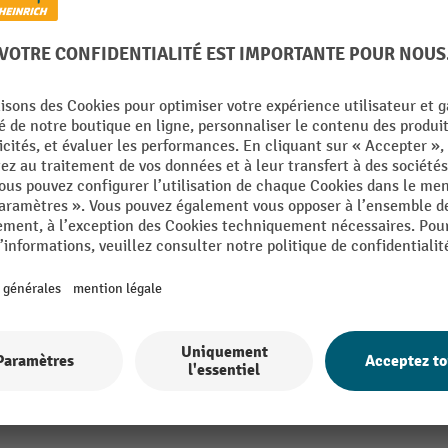
u de poussée, capacité de charge 250 kg, pneus pleins s
91
De la catégorie :
Rouleurs de panneaux
u
Pelle, largeur
018 bleu turquoise
Pelle, profondeur
mm
Pneus
 mm
Poids propre
mm
Roue, largeur
 mm
Roue fixe, diamètre
Afficher tous les détails techniques