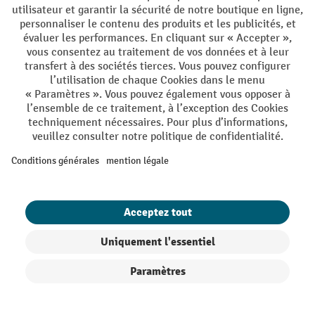
Conditions générales de vente
Mentions Légales
Protection des Données
Politique de cookies
All prices excl. VAT plus
shipping costs
and possible delivery charges,
if not stated otherwise.
¹ La remise est valable jusqu'à épuisement des stocks. La remise ne
s'applique pas aux prix spéciaux. Il n'est pas possible de le combiner
avec d'autres réductions en pourcentage ou bons de réduction. | ² Une
réduction unique est offerte lors de la première inscription à la
newsletter. Le bon, valable 10 jours, peut être utilisé en ligne pour
toute commande d'un montant net minimum de CHF 250. Le
pourcentage de remise varie selon la catégorie de produits, pouvant
atteindre jusqu'à 10 %. Les transpalettes électriques, les gerbeurs
électriques, les chariots élévateurs électriques et l'outillage sont
exclus de cette offre. Cette réduction ne peut pas être cumulée avec
d'autres remises ou bons d'achat.