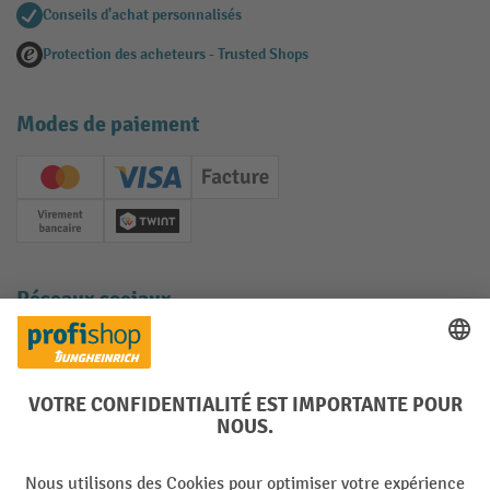
Conseils d'achat personnalisés
Protection des acheteurs - Trusted Shops
Modes de paiement
Creditcard (Master)
Creditcard (Visa)
Facture
Paiement anticipé
Twint
Réseaux sociaux
Facebook
YouTube
LinkedIn
Instagram
Langues
DE
FR