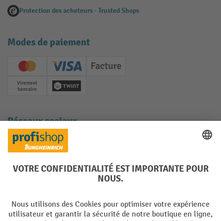
Protection des acheteurs - Trusted Shops
Modes de paiement
Creditcard (Master)
Creditcard (Visa)
Facture
Paiement anticipé
Twint
Réseaux sociaux
Facebook
YouTube
LinkedIn
Instagram
Langues
DE
FR