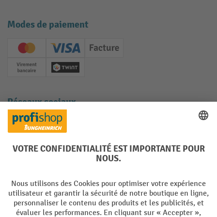
Modes de paiement
Creditcard (Master)
Creditcard (Visa)
Facture
Paiement anticipé
Twint
Réseaux sociaux
Facebook
YouTube
LinkedIn
Instagram
Langues
DE
FR