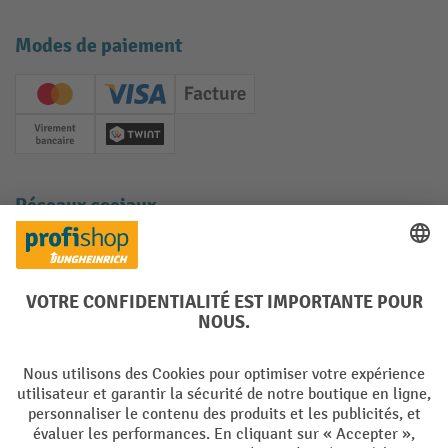
Modes de paiement
Creditcard (Master)
Creditcard (Visa)
Facture
Paiement anticipé
Twint
Réseaux sociaux
Facebook
YouTube
LinkedIn
Instagram
Langues
DE
FR