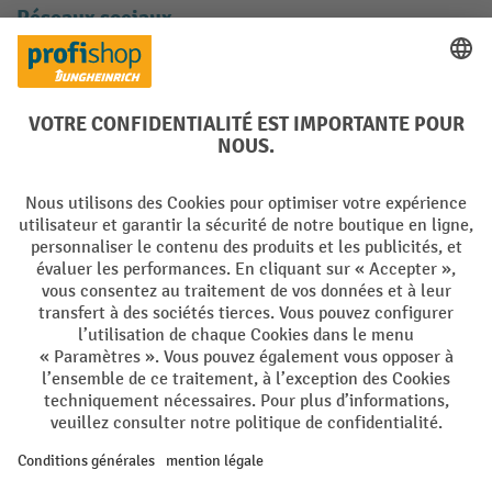
Réseaux sociaux
Facebook
YouTube
LinkedIn
Instagram
Langues
DE
FR
Conditions générales de vente
Mentions Légales
Protection des Données
Politique de cookies
All prices excl. VAT plus
shipping costs
and possible delivery charges,
if not stated otherwise.
¹ La remise est valable jusqu'à épuisement des stocks. La remise ne
s'applique pas aux prix spéciaux. Il n'est pas possible de le combiner
avec d'autres réductions en pourcentage ou bons de réduction. | ² Une