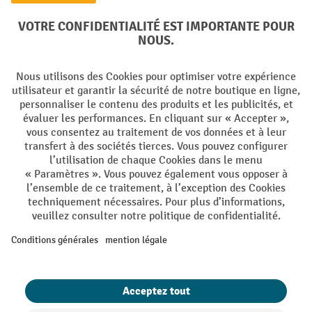
Langues
DE
FR
Conditions générales de vente
Mentions Légales
Protection des Données
Politique de cookies
All prices excl. VAT plus
shipping costs
and possible delivery charges,
if not stated otherwise.
¹ La remise est valable jusqu'à épuisement des stocks. La remise ne
s'applique pas aux prix spéciaux. Il n'est pas possible de le combiner
avec d'autres réductions en pourcentage ou bons de réduction. | ² Une
réduction unique est offerte lors de la première inscription à la
newsletter. Le bon, valable 10 jours, peut être utilisé en ligne pour
toute commande d'un montant net minimum de CHF 250. Le