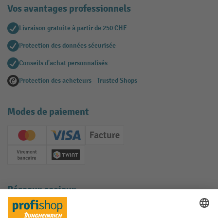
Vos avantages professionnels
Livraison gratuite à partir de 250 CHF
Protection des données sécurisée
Conseils d'achat personnalisés
Protection des acheteurs - Trusted Shops
Modes de paiement
Creditcard (Master)
Creditcard (Visa)
Facture
Paiement anticipé
Twint
Réseaux sociaux
Facebook
YouTube
LinkedIn
Instagram