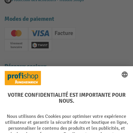
Modes de paiement
Creditcard (Master)
Creditcard (Visa)
Facture
Paiement anticipé
Twint
Réseaux sociaux
Facebook
YouTube
LinkedIn
Instagram
Langues
DE
FR