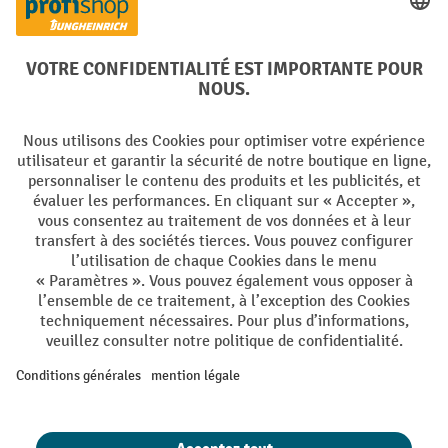
Facebook
YouTube
LinkedIn
Instagram
Langues
DE
FR
Conditions générales de vente
Mentions Légales
Protection des Données
Politique de cookies
All prices excl. VAT plus
shipping costs
and possible delivery charges,
if not stated otherwise.
¹ La remise est valable jusqu'à épuisement des stocks. La remise ne
s'applique pas aux prix spéciaux. Il n'est pas possible de le combiner
avec d'autres réductions en pourcentage ou bons de réduction. | ² Une
réduction unique est offerte lors de la première inscription à la
newsletter. Le bon, valable 10 jours, peut être utilisé en ligne pour