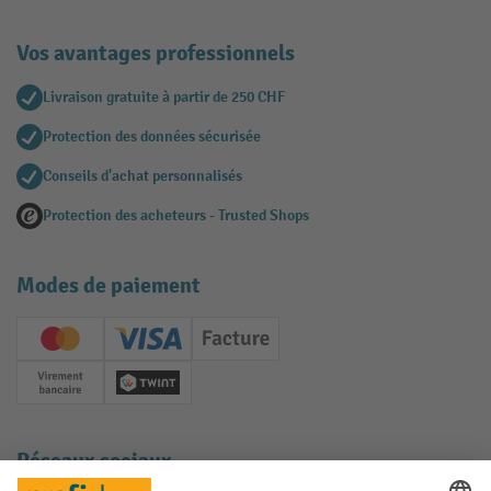
Vos avantages professionnels
Livraison gratuite à partir de 250 CHF
Protection des données sécurisée
Conseils d'achat personnalisés
Protection des acheteurs - Trusted Shops
Modes de paiement
Creditcard (Master)
Creditcard (Visa)
Facture
Paiement anticipé
Twint
Réseaux sociaux