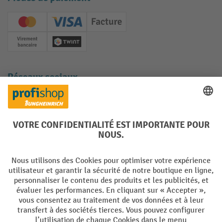
Creditcard (Master)
Creditcard (Visa)
Facture
Paiement anticipé
Twint
Réseaux sociaux
Facebook
YouTube
LinkedIn
Instagram
Langues
DE
FR
Conditions générales de vente
Mentions Légales
Protection des Données
Politique de cookies