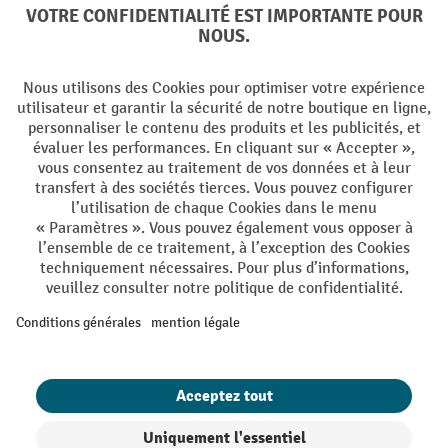
Langues
DE
FR
Conditions générales de vente
Mentions Légales
Protection des Données
Politique de cookies
All prices excl. VAT plus
shipping costs
and possible delivery charges,
if not stated otherwise.
¹ La remise est valable jusqu'à épuisement des stocks. La remise ne
s'applique pas aux prix spéciaux. Il n'est pas possible de le combiner
avec d'autres réductions en pourcentage ou bons de réduction. | ² Une
réduction unique est offerte lors de la première inscription à la
newsletter. Le bon, valable 10 jours, peut être utilisé en ligne pour
toute commande d'un montant net minimum de CHF 250. Le
pourcentage de remise varie selon la catégorie de produits, pouvant
atteindre jusqu'à 10 %. Les transpalettes électriques, les gerbeurs