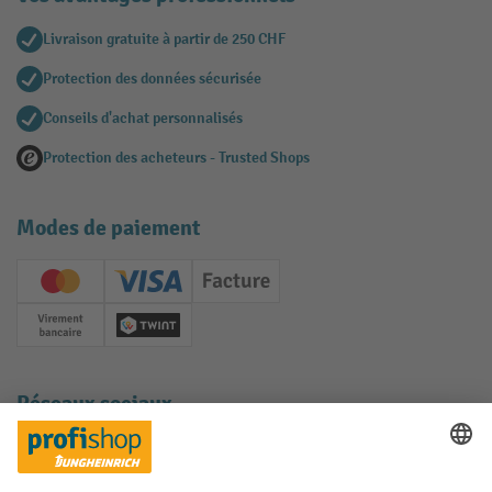
Livraison gratuite à partir de 250 CHF
Protection des données sécurisée
Conseils d'achat personnalisés
Protection des acheteurs - Trusted Shops
Modes de paiement
Creditcard (Master)
Creditcard (Visa)
Facture
Paiement anticipé
Twint
Réseaux sociaux
Facebook
YouTube
LinkedIn
Instagram