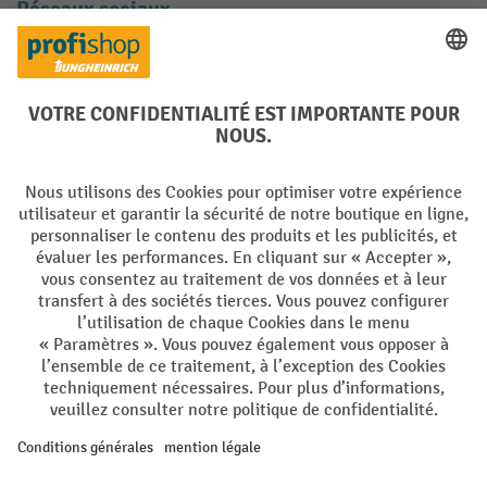
Réseaux sociaux
Facebook
YouTube
LinkedIn
Instagram
Langues
DE
FR
Conditions générales de vente
Mentions Légales
Protection des Données
Politique de cookies
All prices excl. VAT plus
shipping costs
and possible delivery charges,
if not stated otherwise.
¹ La remise est valable jusqu'à épuisement des stocks. La remise ne
s'applique pas aux prix spéciaux. Il n'est pas possible de le combiner
avec d'autres réductions en pourcentage ou bons de réduction. | ² Une