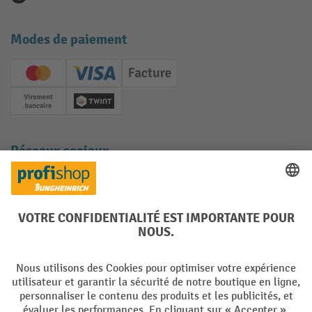
Modes de paiement
Creditcard (Master)
Creditcard (Visa)
Facture
Paiement anticipé
Twint
Réseaux sociaux
Facebook
YouTube
LinkedIn
Instagram
Langues
DE
FR