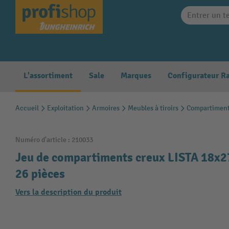
search
Skip to main navigation
L'assortiment
Sale
Marques
Accueil
Exploitation
Armoires
Meubles à tiroirs
Compartiments
Numéro d'article :
210033
Jeu de compartiments creux LISTA 18x
26 pièces
Vers la description du produit