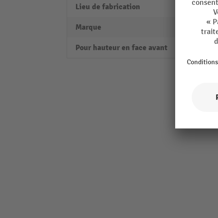
Lieu de fabrication
Swiss
Marque
LISTA
Pour hauteur en face avant
50 m