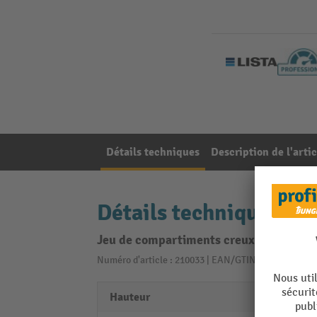
Détails techniques
Description de l'artic
Détails techniques
Jeu de compartiments creux LISTA 18x
Numéro d'article : 210033 | EAN/GTIN: 76122690377
Hauteur
26