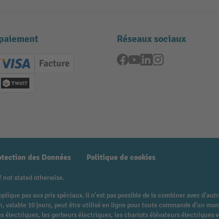
paiement
Réseaux sociaux
Facebook
YouTube
LinkedIn
Instagram
ard (Master)
Creditcard (Visa)
Facture
nt anticipé
Twint
otection des Données
Politique de cookies
f not stated otherwise.
pplique pas aux prix spéciaux. Il n'est pas possible de le combiner avec d'au
 bon, valable 10 jours, peut être utilisé en ligne pour toute commande d'un 
 électriques, les gerbeurs électriques, les chariots élévateurs électriques et