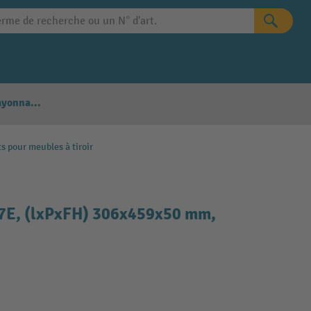
Configurateur Rayonnages
 pour meubles à tiroir
27E, (lxPxFH) 306x459x50 mm,