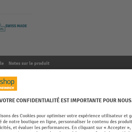
le
Notes sur le produit
27E, (lxPxFH) 306x459x50 mm, 26 pièces
15
De la catégorie :
Compartiments pour meubles à tiroir
Rubrique