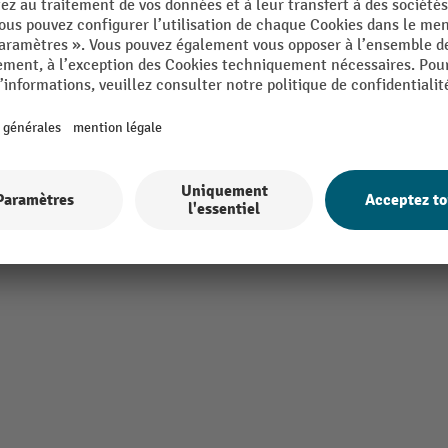
 Made
Tiroirs, largeur
Tiroirs, profondeur
m