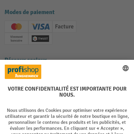
Modes de paiement
Creditcard (Master)
Creditcard (Visa)
Facture
Paiement anticipé
Twint
Réseaux sociaux
Facebook
YouTube
LinkedIn
Instagram
Langues
DE
FR
Conditions générales de vente
Mentions Légales