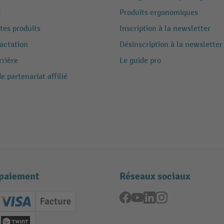
t
Produits ergonomiques
tes produits
Inscription à la newsletter
ractation
Désinscription à la newsletter
rrière
Le guide pro
 partenariat affilié
paiement
Réseaux sociaux
Facebook
YouTube
LinkedIn
Instagram
ard (Master)
Creditcard (Visa)
Facture