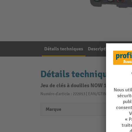
Détails techniques
Description de l'artic
Détails techniques
Jeu de clés à douilles NOW 171 pièce
Numéro d'article : 222013 | EAN/GTIN: 40547730257
Marque
NOW