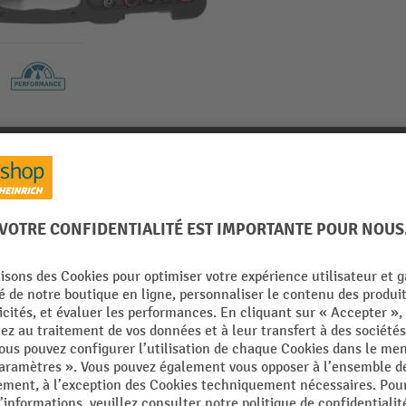
le
Notes sur le produit
s 1/4+3/8+1/2 pouce SW 4-32 mm Z.72/72/72 6KT
42
De la catégorie :
Jeux de clés à pipe
Rubrique