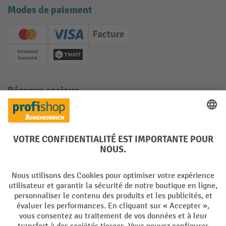
Modes de paiement
Creditcard (Master)
Creditcard (Visa)
Facture
Paiement anticipé
Twint
Réseaux sociaux
Facebook
YouTube
LinkedIn
Instagram
Langues
DE
FR
Conditions générales de vente
Mentions Légales