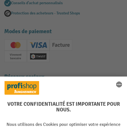
Conseils d'achat personnalisés
Protection des acheteurs - Trusted Shops
Modes de paiement
Creditcard (Master)
Creditcard (Visa)
Facture
Paiement anticipé
Twint
Réseaux sociaux
Facebook
YouTube
LinkedIn
Instagram
Langues
DE
FR