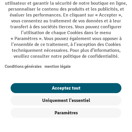
Conditions générales de vente
Mentions Légales
Protection des Données
Politique de cookies
All prices excl. VAT plus
shipping costs
and possible delivery charges,
if not stated otherwise.
¹ La remise est valable jusqu'à épuisement des stocks. La remise ne
s'applique pas aux prix spéciaux. Il n'est pas possible de le combiner
avec d'autres réductions en pourcentage ou bons de réduction. | ² Une
réduction unique est offerte lors de la première inscription à la
newsletter. Le bon, valable 10 jours, peut être utilisé en ligne pour
toute commande d'un montant net minimum de CHF 250. Le
pourcentage de remise varie selon la catégorie de produits, pouvant
atteindre jusqu'à 10 %. Les transpalettes électriques, les gerbeurs
électriques, les chariots élévateurs électriques et l'outillage sont
exclus de cette offre. Cette réduction ne peut pas être cumulée avec
d'autres remises ou bons d'achat.