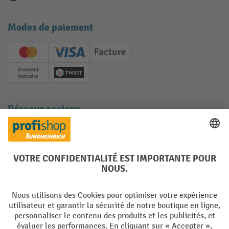
Modes de paiement
Creditcard (Master)
Creditcard (Visa)
Facture
Paiement anticipé
Twint
Réseaux sociaux
Facebook
YouTube
LinkedIn
Instagram
Langues
DE
FR