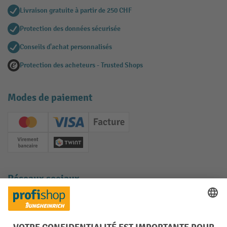
Livraison gratuite à partir de 250 CHF
Protection des données sécurisée
Conseils d'achat personnalisés
Protection des acheteurs - Trusted Shops
Modes de paiement
Creditcard (Master)
Creditcard (Visa)
Facture
Paiement anticipé
Twint
Réseaux sociaux
Facebook
YouTube
LinkedIn
Instagram