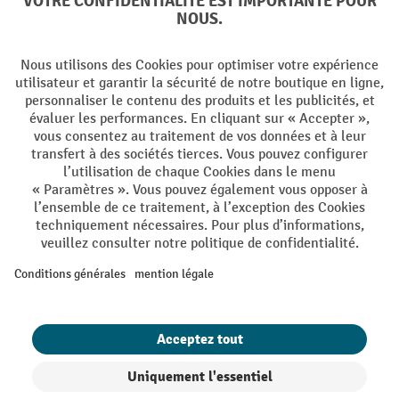
Langues
DE
FR
Conditions générales de vente
Mentions Légales
Protection des Données
Politique de cookies
All prices excl. VAT plus
shipping costs
and possible delivery charges,
if not stated otherwise.
¹ La remise est valable jusqu'à épuisement des stocks. La remise ne
s'applique pas aux prix spéciaux. Il n'est pas possible de le combiner
avec d'autres réductions en pourcentage ou bons de réduction. | ² Une
réduction unique est offerte lors de la première inscription à la
newsletter. Le bon, valable 10 jours, peut être utilisé en ligne pour
toute commande d'un montant net minimum de CHF 250. Le
pourcentage de remise varie selon la catégorie de produits, pouvant
atteindre jusqu'à 10 %. Les transpalettes électriques, les gerbeurs