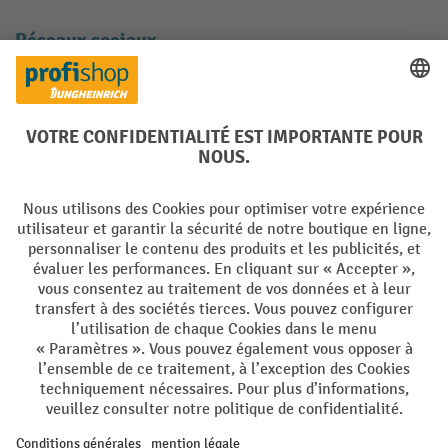
Réseaux sociaux
Facebook
YouTube
LinkedIn
Instagram
Langues
DE
FR
Conditions générales de vente
Mentions Légales
Protection des Données
Politique de cookies
All prices excl. VAT plus
shipping costs
and possible delivery charges,
if not stated otherwise.
¹ La remise est valable jusqu'à épuisement des stocks. La remise ne
s'applique pas aux prix spéciaux. Il n'est pas possible de le combiner