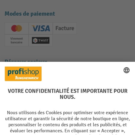
Modes de paiement
Creditcard (Master)
Creditcard (Visa)
Facture
Paiement anticipé
Twint
Réseaux sociaux
Facebook
YouTube
LinkedIn
Instagram
Langues
DE
FR