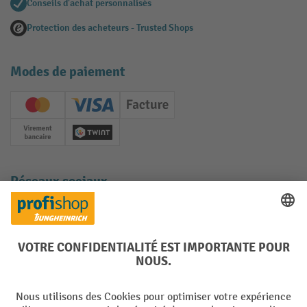
Conseils d'achat personnalisés
Protection des acheteurs - Trusted Shops
Modes de paiement
Creditcard (Master)
Creditcard (Visa)
Facture
Paiement anticipé
Twint
Réseaux sociaux
Facebook
YouTube
LinkedIn
Instagram
Langues
DE
FR