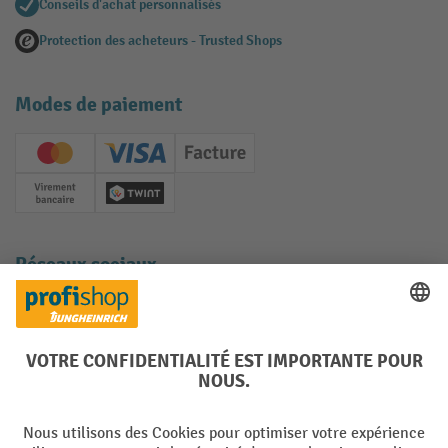
Conseils d'achat personnalisés
Protection des acheteurs - Trusted Shops
Modes de paiement
Creditcard (Master)
Creditcard (Visa)
Facture
Paiement anticipé
Twint
Réseaux sociaux
Facebook
YouTube
LinkedIn
Instagram
Langues
DE
FR