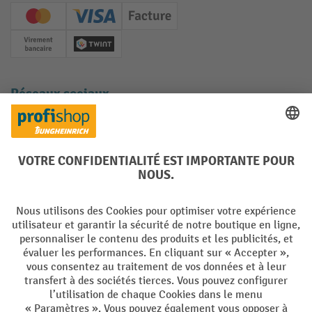
Creditcard (Master)
Creditcard (Visa)
Facture
Paiement anticipé
Twint
Réseaux sociaux
Facebook
YouTube
LinkedIn
Instagram
Langues
DE
FR
Conditions générales de vente
Mentions Légales
Protection des Données
Politique de cookies