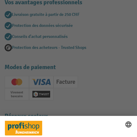
Vos avantages professionnels
Livraison gratuite à partir de 250 CHF
Protection des données sécurisée
Conseils d'achat personnalisés
Protection des acheteurs - Trusted Shops
Modes de paiement
Creditcard (Master)
Creditcard (Visa)
Facture
Paiement anticipé
Twint
Réseaux sociaux
Facebook
YouTube
LinkedIn
Instagram