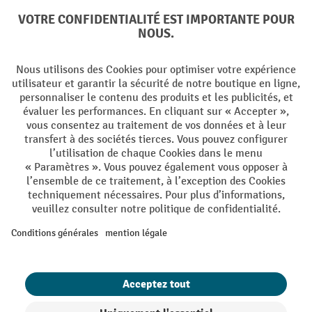
Langues
DE
FR
Conditions générales de vente
Mentions Légales
Protection des Données
Politique de cookies
All prices excl. VAT plus
shipping costs
and possible delivery charges,
if not stated otherwise.
¹ La remise est valable jusqu'à épuisement des stocks. La remise ne
s'applique pas aux prix spéciaux. Il n'est pas possible de le combiner
avec d'autres réductions en pourcentage ou bons de réduction. | ² Une
réduction unique est offerte lors de la première inscription à la
newsletter. Le bon, valable 10 jours, peut être utilisé en ligne pour
toute commande d'un montant net minimum de CHF 250. Le
pourcentage de remise varie selon la catégorie de produits, pouvant