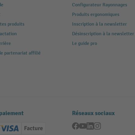
de
Configurateur Rayonnages
t
Produits ergonomiques
tes produits
Inscription à la newsletter
ractation
Désinscription à la newsletter
rrière
Le guide pro
 partenariat affilié
paiement
Réseaux sociaux
Facebook
YouTube
LinkedIn
Instagram
ard (Master)
Creditcard (Visa)
Facture