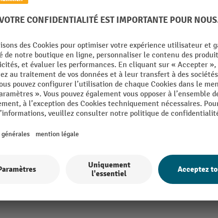
ers de 100 mm, capacité de charge par galet 5 kg
61
De la catégorie :
Rails à galets
Longueur de voie
Marque
Matériau
m
Poids de transport max.
mm
Roulettes, type
mm
Roulettes porteuses, couleur
Afficher tous les détails techniques