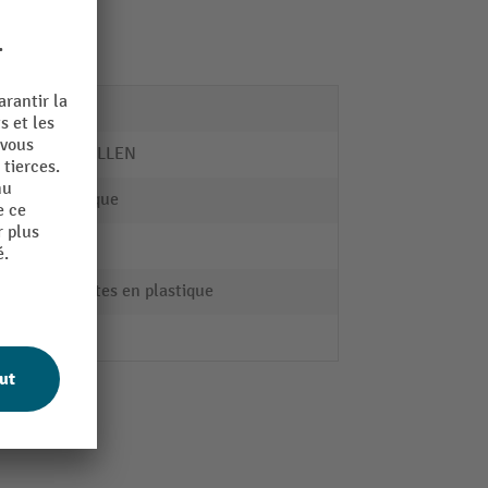
1 m
BS ROLLEN
Plastique
35 kg
roulettes en plastique
jaune