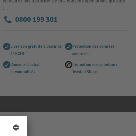
N'hésitez pas à profiter de nos conseils spécialisés gratuits
:
0800 199 301
Livraison gratuite à partir de
Protection des données
250 CHF
sécurisée
Conseils d'achat
Protection des acheteurs -
personnalisés
Trusted Shops