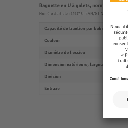
Baguette en U à galets, normal SF, pali
Numéro d'article : 151748 | EAN/GTIN: 40218851163
Capacité de traction par bobine
12 kg
Couleur
jaune
Diamètre de l'essieu
5 mm
Dimension extérieure, largeur
25 m
Division
100 
Entraxe
100 