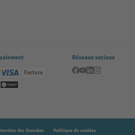
paiement
Réseaux sociaux
Facebook
YouTube
LinkedIn
Instagram
ard (Master)
Creditcard (Visa)
Facture
nt anticipé
Twint
otection des Données
Politique de cookies