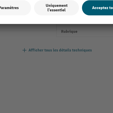
010 bleu gentiane
Profondeur
g
Propriétés techniques
Rubrique
Afficher tous les détails techniques