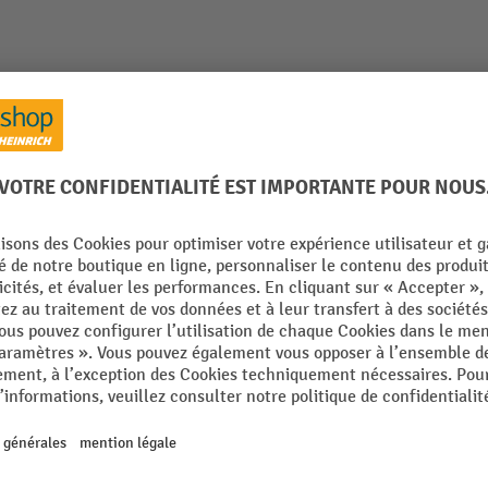
le
Notes sur le produit
Accessoires
840 x 2 700 x 2 340 mm, 6 tiroirs avec ErgoScript®
55
De la catégorie :
Établis de groupe
35 gris clair
Planche de travail, surface
profilé
Planche de travail, épaisseur
Poids propre