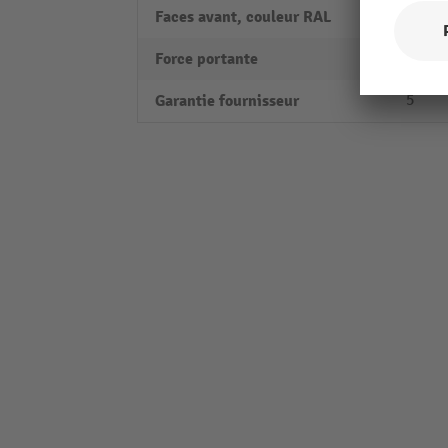
Faces avant, couleur RAL
RAL 5
Force portante
750 k
Garantie fournisseur
5