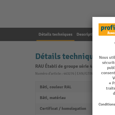
Détails techniques
Description de l'artic
Détails techniques
RAU Établi de groupe série 4000, HxlxP 
Numéro d'article : 463276 | EAN/GTIN: 40403768152
Bâti, couleur RAL
RAL 70
Bâti, matériau
Acier 
Certificat / homologation
PEFC