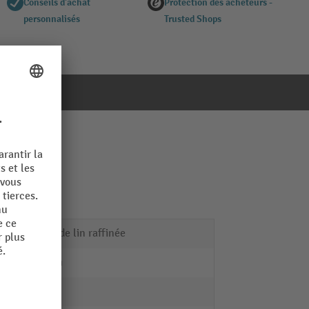
Conseils d'achat
Protection des acheteurs -
personnalisés
Trusted Shops
Huile de lin raffinée
40 mm
270 kg