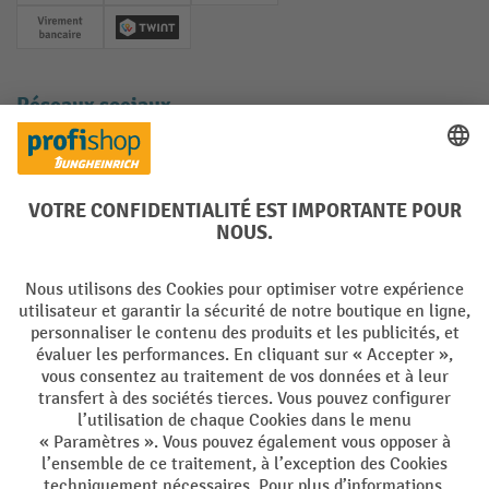
Paiement anticipé
Twint
Réseaux sociaux
Facebook
YouTube
LinkedIn
Instagram
Langues
DE
FR
Conditions générales de vente
Mentions Légales
Protection des Données
Politique de cookies
All prices excl. VAT plus
shipping costs
and possible delivery charges,
if not stated otherwise.