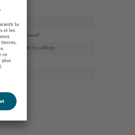
1
hêtre massif
Huile de lin raffinée
40 mm
57 kg
1