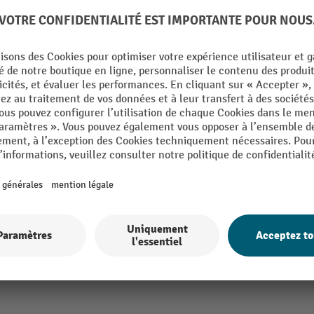
03
De la catégorie :
Établis
35 gris clair
Nombre de meubles bas
profilé
Planche de travail, matériau
Planche de travail, surface
010 bleu gentiane
Planche de travail, épaisseur
kg
Poids propre
Portes, nombre
Afficher tous les détails techniques