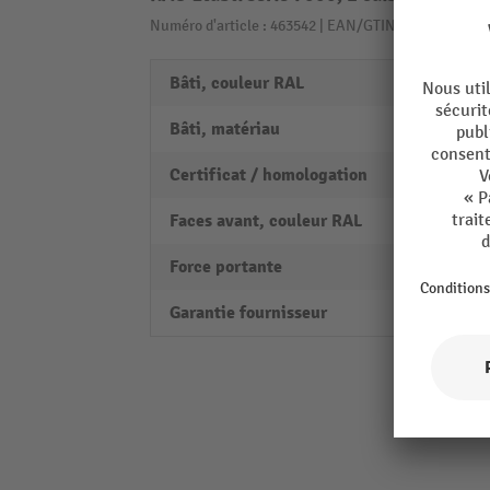
Numéro d'article : 463542 | EAN/GTIN: 40403762324
Bâti, couleur RAL
RAL 70
Bâti, matériau
Acier 
Certificat / homologation
PEFC
Faces avant, couleur RAL
RAL 5
Force portante
1000 
Garantie fournisseur
5