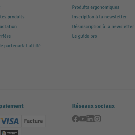
t
Produits ergonomiques
tes produits
Inscription à la newsletter
ractation
Désinscription à la newsletter
rrière
Le guide pro
 partenariat affilié
paiement
Réseaux sociaux
Facebook
YouTube
LinkedIn
Instagram
ard (Master)
Creditcard (Visa)
Facture