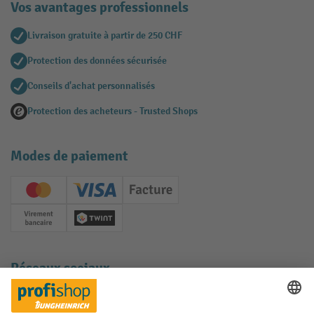
Vos avantages professionnels
Livraison gratuite à partir de 250 CHF
Protection des données sécurisée
Conseils d'achat personnalisés
Protection des acheteurs - Trusted Shops
Modes de paiement
Creditcard (Master)
Creditcard (Visa)
Facture
Paiement anticipé
Twint
Réseaux sociaux
Facebook
YouTube
LinkedIn
Instagram