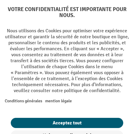
Langues
DE
FR
Conditions générales de vente
Mentions Légales
Protection des Données
Politique de cookies
All prices excl. VAT plus
shipping costs
and possible delivery charges,
if not stated otherwise.
¹ La remise est valable jusqu'à épuisement des stocks. La remise ne
s'applique pas aux prix spéciaux. Il n'est pas possible de le combiner
avec d'autres réductions en pourcentage ou bons de réduction. | ² Une
réduction unique est offerte lors de la première inscription à la
newsletter. Le bon, valable 10 jours, peut être utilisé en ligne pour
toute commande d'un montant net minimum de CHF 250. Le
pourcentage de remise varie selon la catégorie de produits, pouvant