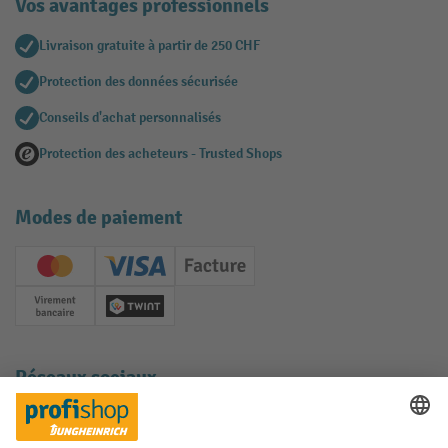
Vos avantages professionnels
Livraison gratuite à partir de 250 CHF
Protection des données sécurisée
Conseils d'achat personnalisés
Protection des acheteurs - Trusted Shops
Modes de paiement
Creditcard (Master)
Creditcard (Visa)
Facture
Paiement anticipé
Twint
Réseaux sociaux
Facebook
YouTube
LinkedIn
Instagram