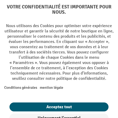
Langues
DE
FR
Conditions générales de vente
Mentions Légales
Protection des Données
Politique de cookies
All prices excl. VAT plus
shipping costs
and possible delivery charges,
if not stated otherwise.
¹ La remise est valable jusqu'à épuisement des stocks. La remise ne
s'applique pas aux prix spéciaux. Il n'est pas possible de le combiner
avec d'autres réductions en pourcentage ou bons de réduction. | ² Une
réduction unique est offerte lors de la première inscription à la
newsletter. Le bon, valable 10 jours, peut être utilisé en ligne pour
toute commande d'un montant net minimum de CHF 250. Le
pourcentage de remise varie selon la catégorie de produits, pouvant