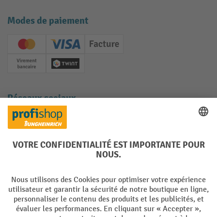
Modes de paiement
Creditcard (Master)
Creditcard (Visa)
Facture
Paiement anticipé
Twint
Réseaux sociaux
Facebook
YouTube
LinkedIn
Instagram
Langues
DE
FR