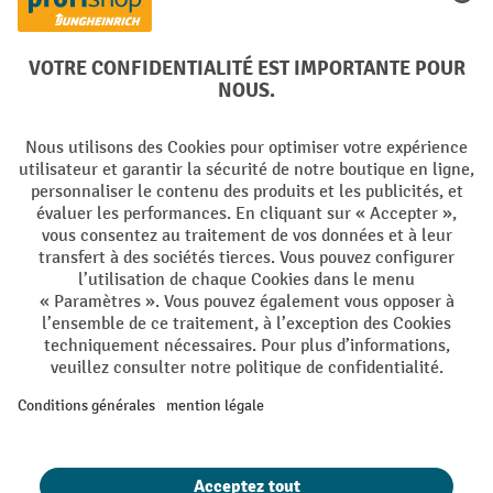
Facebook
YouTube
LinkedIn
Instagram
Langues
DE
FR
Conditions générales de vente
Mentions Légales
Protection des Données
Politique de cookies
All prices excl. VAT plus
shipping costs
and possible delivery charges,
if not stated otherwise.
¹ La remise est valable jusqu'à épuisement des stocks. La remise ne
s'applique pas aux prix spéciaux. Il n'est pas possible de le combiner
avec d'autres réductions en pourcentage ou bons de réduction. | ² Une
réduction unique est offerte lors de la première inscription à la
newsletter. Le bon, valable 10 jours, peut être utilisé en ligne pour