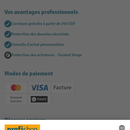
Vos avantages professionnels
Livraison gratuite à partir de 250 CHF
Protection des données sécurisée
Conseils d'achat personnalisés
Protection des acheteurs - Trusted Shops
Modes de paiement
Creditcard (Master)
Creditcard (Visa)
Facture
Paiement anticipé
Twint
Réseaux sociaux