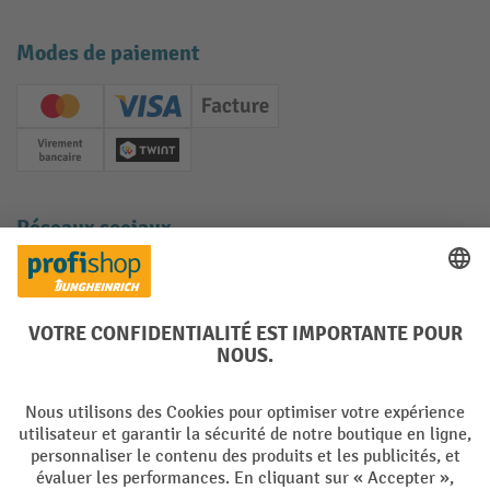
Modes de paiement
Creditcard (Master)
Creditcard (Visa)
Facture
Paiement anticipé
Twint
Réseaux sociaux
Facebook
YouTube
LinkedIn
Instagram
Langues
DE
FR