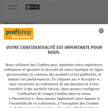
Paiement anticipé
Twint
Réseaux sociaux
Facebook
YouTube
LinkedIn
Instagram
Langues
DE
FR
Conditions générales de vente
Mentions Légales
Protection des Données
Politique de cookies
All prices excl. VAT plus
shipping costs
and possible delivery charges,