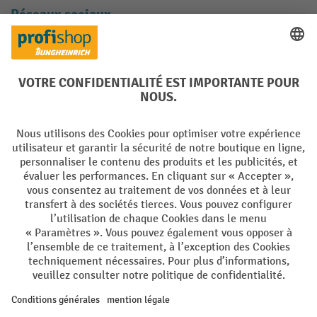
Réseaux sociaux
Facebook
YouTube
LinkedIn
Instagram
Langues
DE
FR
Conditions générales de vente
Mentions Légales
Protection des Données
Politique de cookies
All prices excl. VAT plus
shipping costs
and possible delivery charges,
if not stated otherwise.
¹ La remise est valable jusqu'à épuisement des stocks. La remise ne
s'applique pas aux prix spéciaux. Il n'est pas possible de le combiner
avec d'autres réductions en pourcentage ou bons de réduction. | ² Une