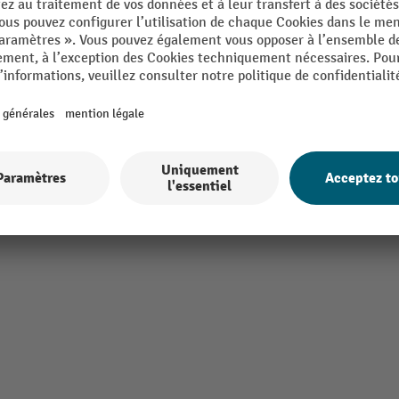
mm
Profondeur
in Europe
Rubrique
k®