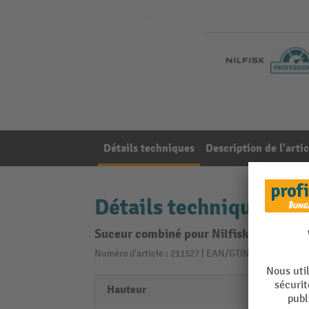
Détails techniques
Description de l'artic
Détails techniques
Suceur combiné pour Nilfisk® GM80 P
Numéro d'article : 211527 | EAN/GTIN: 73195196293
Hauteur
70 m