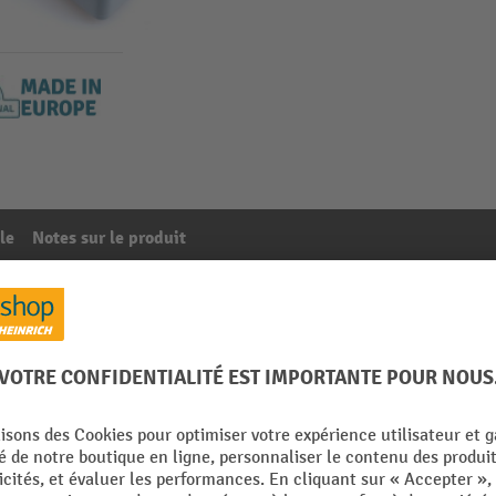
le
Notes sur le produit
LC
61
De la catégorie :
Accessoires pour aspirateurs industriels
m
Poids propre