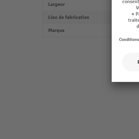
Largeur
270 
Lieu de fabrication
Made 
Marque
Nilfis