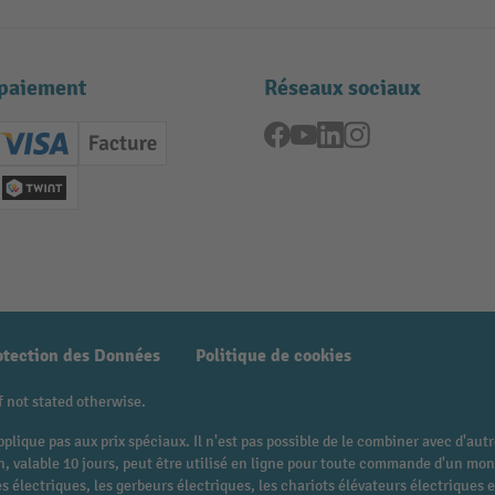
paiement
Réseaux sociaux
Facebook
YouTube
LinkedIn
Instagram
ard (Master)
Creditcard (Visa)
Facture
nt anticipé
Twint
otection des Données
Politique de cookies
f not stated otherwise.
pplique pas aux prix spéciaux. Il n'est pas possible de le combiner avec d'au
 bon, valable 10 jours, peut être utilisé en ligne pour toute commande d'un 
 électriques, les gerbeurs électriques, les chariots élévateurs électriques et