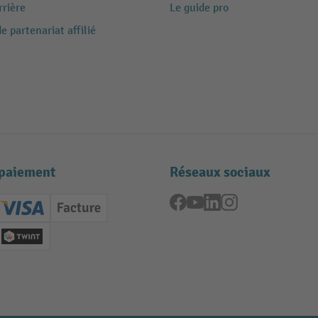
rrière
Le guide pro
 partenariat affilié
paiement
Réseaux sociaux
Facebook
YouTube
LinkedIn
Instagram
ard (Master)
Creditcard (Visa)
Facture
nt anticipé
Twint