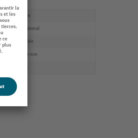
150 mm
Professional
plastifiée
10 x 10 mm
28 mm