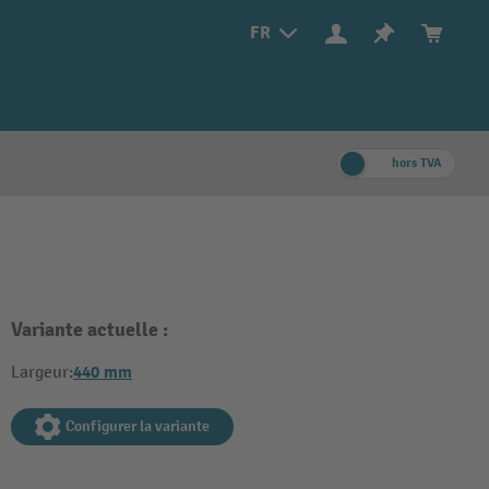
FR
hors TVA
Variante actuelle :
440 mm
Largeur:
Configurer la variante