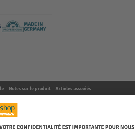
le
Notes sur le produit
Articles associés
 x 20 mm
24
De la catégorie :
Support d'outils pour panneaux perforés