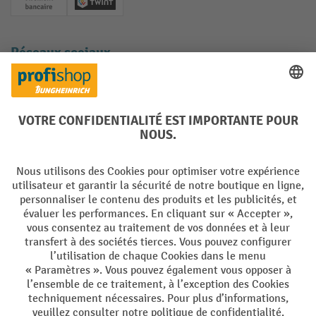
Paiement anticipé
Twint
Réseaux sociaux
Facebook
YouTube
LinkedIn
Instagram
Langues
DE
FR
Conditions générales de vente
Mentions Légales
Protection des Données
Politique de cookies
All prices excl. VAT plus
shipping costs
and possible delivery charges,
if not stated otherwise.