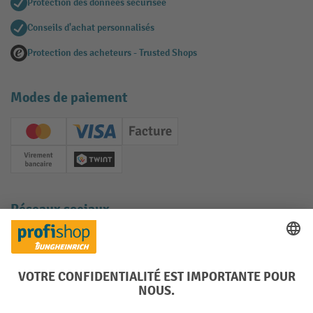
Protection des données sécurisée
Conseils d'achat personnalisés
Protection des acheteurs - Trusted Shops
Modes de paiement
Creditcard (Master)
Creditcard (Visa)
Facture
Paiement anticipé
Twint
Réseaux sociaux
Facebook
YouTube
LinkedIn
Instagram
Langues