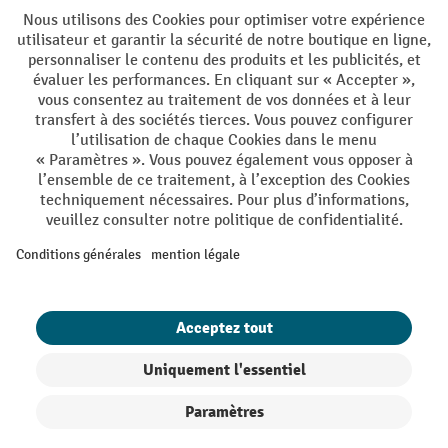
DE
FR
Conditions générales de vente
Mentions Légales
Protection des Données
Politique de cookies
All prices excl. VAT plus
shipping costs
and possible delivery charges,
if not stated otherwise.
¹ La remise est valable jusqu'à épuisement des stocks. La remise ne
s'applique pas aux prix spéciaux. Il n'est pas possible de le combiner
avec d'autres réductions en pourcentage ou bons de réduction. | ² Une
réduction unique est offerte lors de la première inscription à la
newsletter. Le bon, valable 10 jours, peut être utilisé en ligne pour
toute commande d'un montant net minimum de CHF 250. Le
pourcentage de remise varie selon la catégorie de produits, pouvant
atteindre jusqu'à 10 %. Les transpalettes électriques, les gerbeurs
électriques, les chariots élévateurs électriques et l'outillage sont
exclus de cette offre. Cette réduction ne peut pas être cumulée avec
d'autres remises ou bons d'achat.