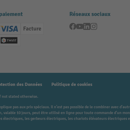
paiement
Réseaux sociaux
Facebook
YouTube
LinkedIn
Instagram
ard (Master)
Creditcard (Visa)
Facture
nt anticipé
Twint
otection des Données
Politique de cookies
f not stated otherwise.
pplique pas aux prix spéciaux. Il n'est pas possible de le combiner avec d'au
 bon, valable 10 jours, peut être utilisé en ligne pour toute commande d'un 
 électriques, les gerbeurs électriques, les chariots élévateurs électriques et