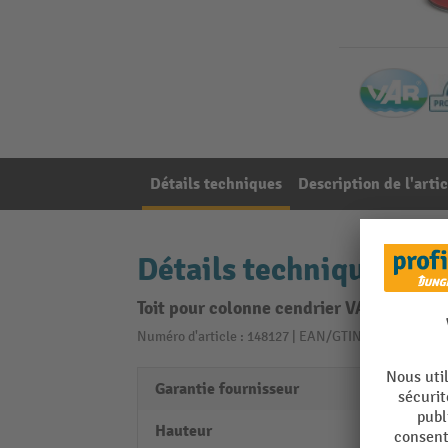
Détails techniques
Description de l'artic
Détails techniques
Toit pour colonne cendrier VAR® CLASSIC
Numéro d'article : 148127 | EAN/GTIN: 40306950200
Garantie fournisseur
2
Hauteur
445 