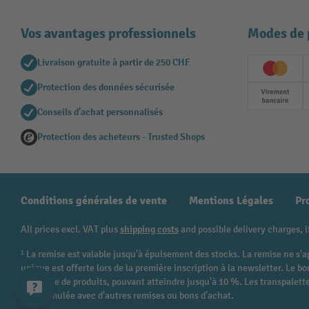
Vos avantages professionnels
Modes de 
Livraison gratuite à partir de 250 CHF
Creditc
Protection des données sécurisée
Paieme
Conseils d'achat personnalisés
Protection des acheteurs - Trusted Shops
Conditions générales de vente
Mentions Légales
Pr
All prices excl. VAT plus
shipping costs
and possible delivery charges, i
¹ La remise est valable jusqu'à épuisement des stocks. La remise ne s'a
unique est offerte lors de la première inscription à la newsletter. Le
catégorie de produits, pouvant atteindre jusqu'à 10 %. Les transpalettes
être cumulée avec d'autres remises ou bons d'achat.