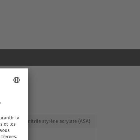
Acrylonitrile styrène acrylate (ASA)
1 kg