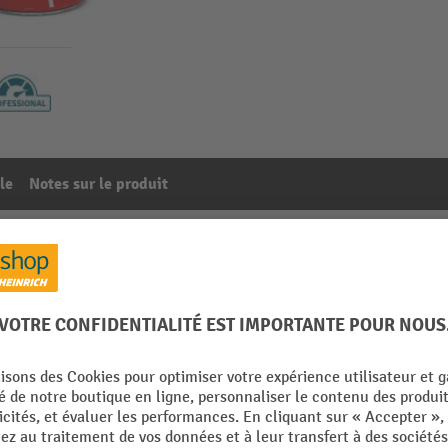
le
Notes sur le produit
, acier, gris noir
96
De la catégorie :
Accessoires pour cendrier conique sur pied
Matériau
mm
Poids propre