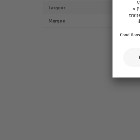
Largeur
450 
Marque
VAR®