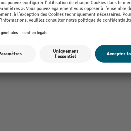
mm
Profondeur
Rubrique