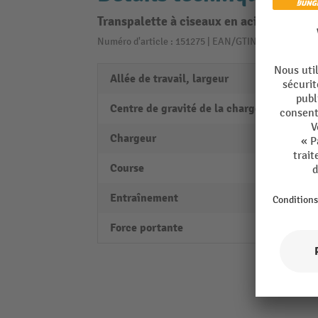
Transpalette à ciseaux en acier inoxyd
Numéro d'article : 151275 | EAN/GTIN: 40550912999
Allée de travail, largeur
1800
Centre de gravité de la charge
600 
Chargeur
intégr
Course
715 
Entraînement
manu
Force portante
1000 