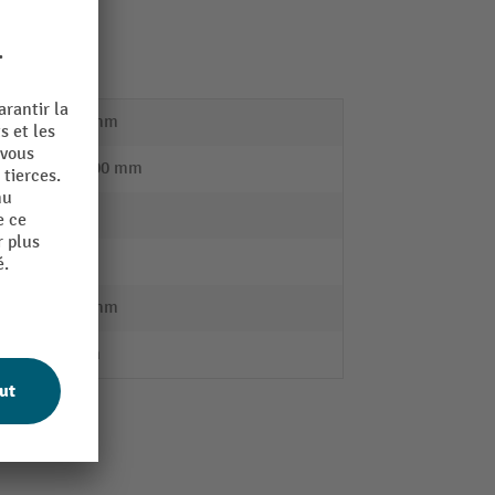
 1 150 mm
1550 mm
85 - 800 mm
115 kg
 sol
3
1380 mm
50 mm