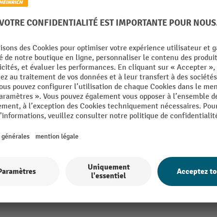
able, capacité de charge 1 000 kg, longueur des fourches
45
De la catégorie :
Transpalettes à ciseaux en acier inoxydable
 mm
Longueur totale
mm
Plage de course
é
Poids propre
mm
Pompages palette décollée du
el
Rayon de braquage
kg
Roue directrice, largeur
Afficher tous les détails techniques