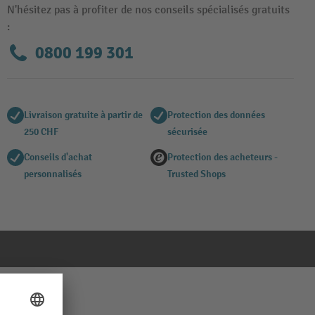
N'hésitez pas à profiter de nos conseils spécialisés gratuits
:
0800 199 301
Livraison gratuite à partir de
Protection des données
250 CHF
sécurisée
Conseils d'achat
Protection des acheteurs -
personnalisés
Trusted Shops