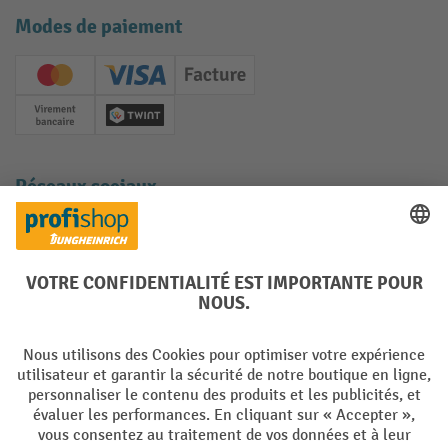
Modes de paiement
Creditcard (Master)
Creditcard (Visa)
Facture
Paiement anticipé
Twint
Réseaux sociaux
Facebook
YouTube
LinkedIn
Instagram
Langues
DE
FR
Conditions générales de vente
Mentions Légales